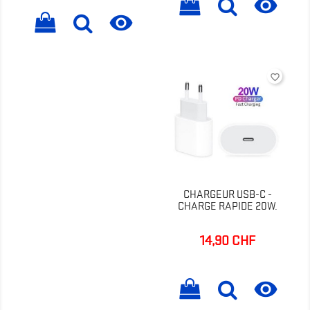


favorite_border
CHARGEUR USB-C -
CHARGE RAPIDE 20W.
14,90 CHF
Prix
