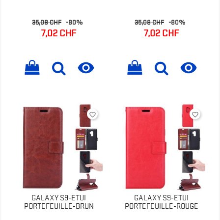
Prix
Prix
Prix
Prix
35,08 CHF
-80%
35,08 CHF
-80%
de
de
7,02 CHF
7,02 CHF
base
base


favorite_border
favorite_border
GALAXY S9-ETUI
GALAXY S9-ETUI
PORTEFEUILLE-BRUN
PORTEFEUILLE-ROUGE