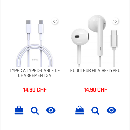
favorite_border
favorite_border
TYPEC À TYPEC-CABLE DE
ECOUTEUR FILAIRE-TYPEC
CHARGEMENT 3A
14,90 CHF
14,90 CHF
Prix
Prix

