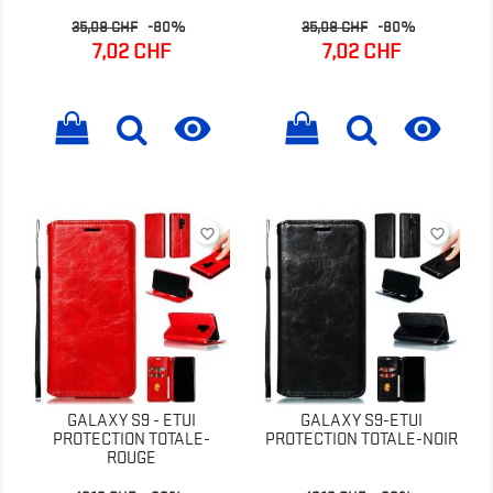
Prix
Prix
Prix
Prix
35,08 CHF
-80%
35,08 CHF
-80%
de
de
7,02 CHF
7,02 CHF
base
base


favorite_border
favorite_border
GALAXY S9 - ETUI
GALAXY S9-ETUI
PROTECTION TOTALE-
PROTECTION TOTALE-NOIR
ROUGE