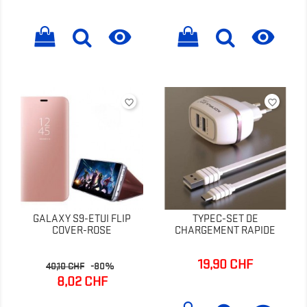


favorite_border
favorite_border
GALAXY S9-ETUI FLIP
TYPEC-SET DE
COVER-ROSE
CHARGEMENT RAPIDE
19,90 CHF
Prix
Prix
Prix
40,10 CHF
-80%
de
8,02 CHF
base