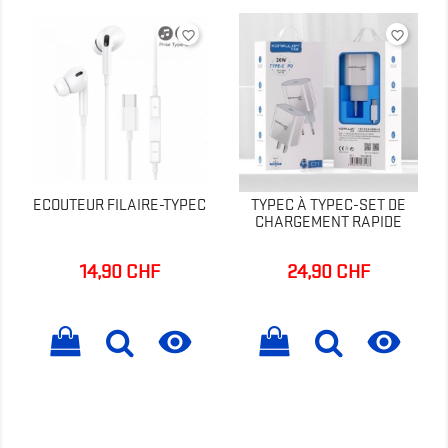
favorite_border
favorite_border
ECOUTEUR FILAIRE-TYPEC
TYPEC À TYPEC-SET DE
CHARGEMENT RAPIDE
14,90 CHF
24,90 CHF
Prix
Prix

