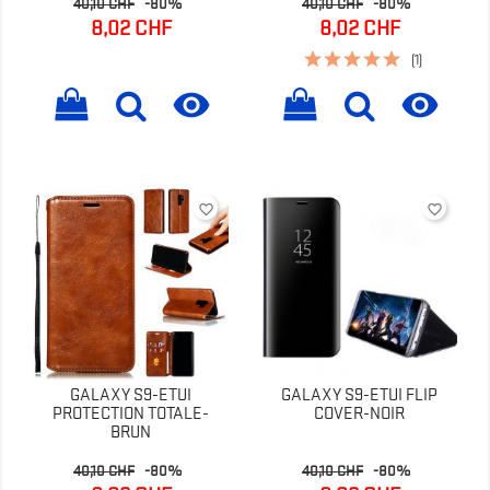
Prix
Prix
Prix
Prix
40,10 CHF
-80%
40,10 CHF
-80%
de
de
8,02 CHF
8,02 CHF
base
base
(1)


favorite_border
favorite_border
GALAXY S9-ETUI
GALAXY S9-ETUI FLIP
PROTECTION TOTALE-
COVER-NOIR
BRUN
Prix
Prix
Prix
Prix
40,10 CHF
-80%
40,10 CHF
-80%
de
de