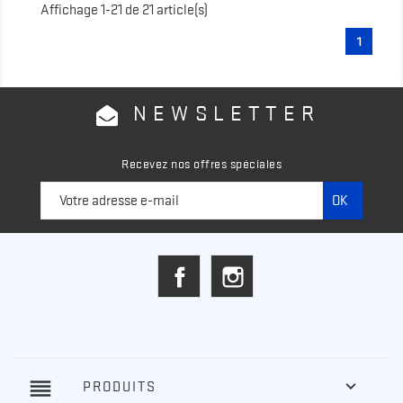
Affichage 1-21 de 21 article(s)
1
NEWSLETTER
Recevez nos offres spéciales
Facebook
Instagram
reorder

PRODUITS