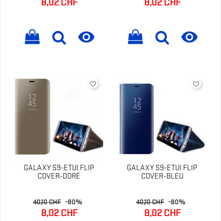
8,02 CHF
8,02 CHF
base
base


favorite_border
favorite_border
GALAXY S9-ETUI FLIP
GALAXY S9-ETUI FLIP
COVER-DORÉ
COVER-BLEU
Prix
Prix
Prix
Prix
40,10 CHF
-80%
40,10 CHF
-80%
de
de
8,02 CHF
8,02 CHF
base
base