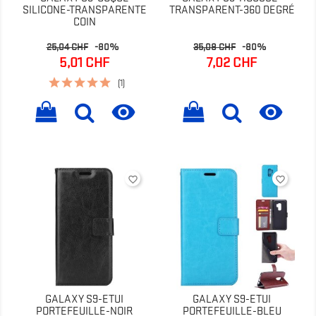
SILICONE-TRANSPARENTE
TRANSPARENT-360 DEGRÉ
COIN
Prix
Prix
Prix
Prix
25,04 CHF
-80%
35,08 CHF
-80%
de
de
5,01 CHF
7,02 CHF
base
base
(1)


favorite_border
favorite_border
GALAXY S9-ETUI
GALAXY S9-ETUI
PORTEFEUILLE-NOIR
PORTEFEUILLE-BLEU