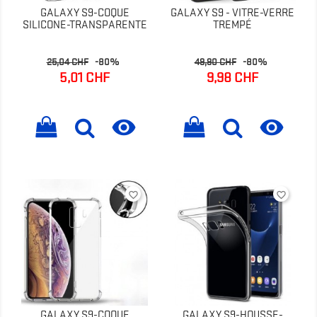
GALAXY S9-COQUE
GALAXY S9 - VITRE-VERRE
SILICONE-TRANSPARENTE
TREMPÉ
Prix
Prix
Prix
Prix
25,04 CHF
-80%
49,90 CHF
-80%
de
de
5,01 CHF
9,98 CHF
base
base


favorite_border
favorite_border
GALAXY S9-COQUE
GALAXY S9-HOUSSE-