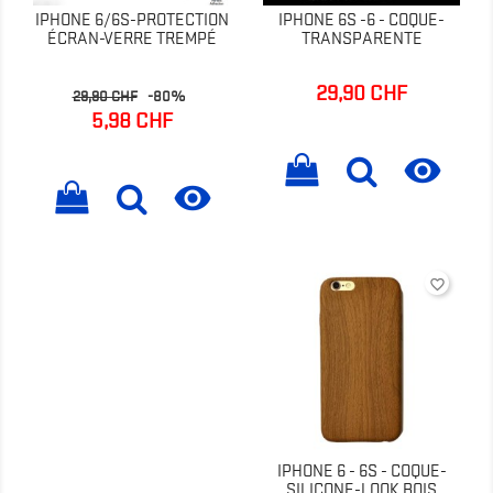
IPHONE 6/6S-PROTECTION
IPHONE 6S -6 - COQUE-
ÉCRAN-VERRE TREMPÉ
TRANSPARENTE
29,90 CHF
Prix
Prix
Prix
29,90 CHF
-80%
de
5,98 CHF
base


favorite_border
IPHONE 6 - 6S - COQUE-
SILICONE-LOOK BOIS