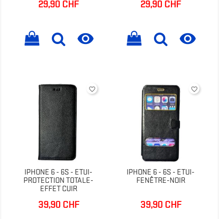
29,90 CHF
29,90 CHF
Prix
Prix


favorite_border
favorite_border
IPHONE 6 - 6S - ETUI-
IPHONE 6 - 6S - ETUI-
PROTECTION TOTALE-
FENÊTRE-NOIR
EFFET CUIR
39,90 CHF
39,90 CHF
Prix
Prix