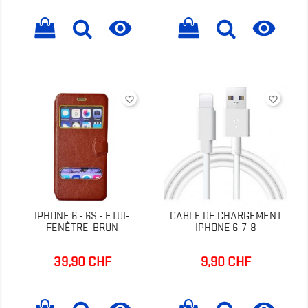


favorite_border
favorite_border
IPHONE 6 - 6S - ETUI-
CABLE DE CHARGEMENT
FENÊTRE-BRUN
IPHONE 6-7-8
39,90 CHF
9,90 CHF
Prix
Prix