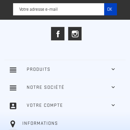
Facebook
Instagram
reorder

PRODUITS
reorder

NOTRE SOCIÉTÉ
account_box

VOTRE COMPTE
INFORMATIONS