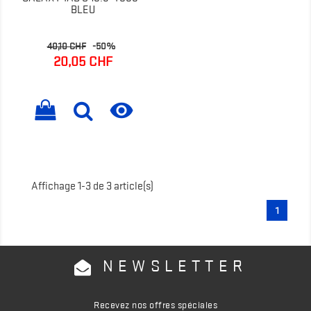
BLEU
Prix
Prix
40,10 CHF
-50%
de
20,05 CHF
base

Affichage 1-3 de 3 article(s)
1
NEWSLETTER
Recevez nos offres spéciales