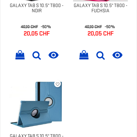
GALAXY TAB S 10.5" T800 -
GALAXY TAB S 10.5" T800 -
NOIR
FUCHSIA
Prix
Prix
Prix
Prix
40,10 CHF
-50%
40,10 CHF
-50%
de
de
20,05 CHF
20,05 CHF
base
base


favorite_border
GALAXY TAB S 10.5" T800 -