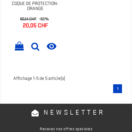
COQUE DE PROTECTION-
ORANGE
Prix
Prix
50,14 CHF
-60%
de
20,05 CHF
base

Affichage 1-5 de 5 article(s)
1
NEWSLETTER
Recevez nos offres spéciales