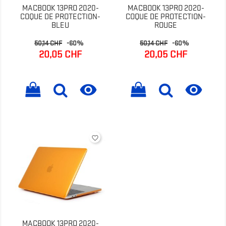
MACBOOK 13PRO 2020-
MACBOOK 13PRO 2020-
COQUE DE PROTECTION-
COQUE DE PROTECTION-
BLEU
ROUGE
Prix
Prix
Prix
Prix
50,14 CHF
-60%
50,14 CHF
-60%
de
de
20,05 CHF
20,05 CHF
base
base


favorite_border
MACBOOK 13PRO 2020-