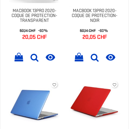
MACBOOK 13PRO 2020-
MACBOOK 13PRO 2020-
COQUE DE PROTECTION-
COQUE DE PROTECTION-
TRANSPARENT
NOIR
Prix
Prix
Prix
Prix
50,14 CHF
-60%
50,14 CHF
-60%
de
de
20,05 CHF
20,05 CHF
base
base


favorite_border
favorite_border