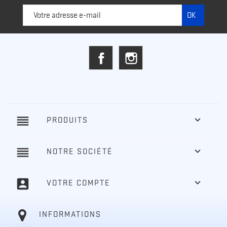
Facebook
Instagram
reorder

PRODUITS
reorder

NOTRE SOCIÉTÉ
account_box

VOTRE COMPTE
INFORMATIONS