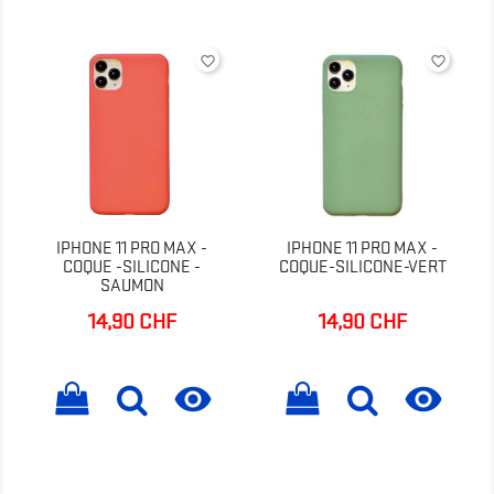
favorite_border
favorite_border
IPHONE 11 PRO MAX -
IPHONE 11 PRO MAX -
COQUE -SILICONE -
COQUE-SILICONE-VERT
SAUMON
14,90 CHF
14,90 CHF
Prix
Prix

