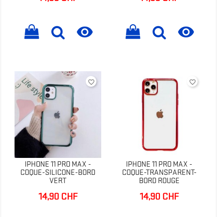


favorite_border
favorite_border
IPHONE 11 PRO MAX -
IPHONE 11 PRO MAX -
COQUE-SILICONE-BORD
COQUE-TRANSPARENT-
VERT
BORD ROUGE
14,90 CHF
14,90 CHF
Prix
Prix