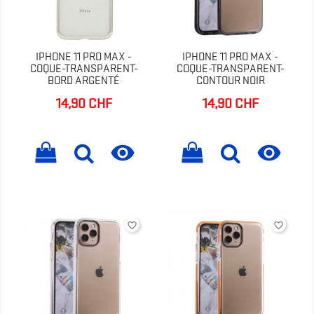
IPHONE 11 PRO MAX -
IPHONE 11 PRO MAX -
COQUE-TRANSPARENT-
COQUE-TRANSPARENT-
BORD ARGENTÉ
CONTOUR NOIR
14,90 CHF
14,90 CHF
Prix
Prix


favorite_border
favorite_border