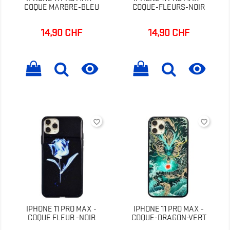
COQUE MARBRE-BLEU
COQUE-FLEURS-NOIR
14,90 CHF
14,90 CHF
Prix
Prix


favorite_border
favorite_border
IPHONE 11 PRO MAX -
IPHONE 11 PRO MAX -
COQUE FLEUR -NOIR
COQUE-DRAGON-VERT