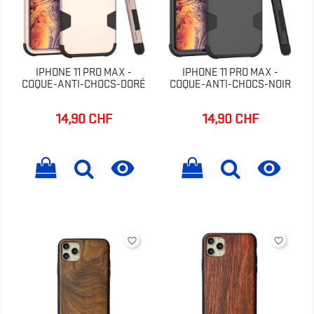
IPHONE 11 PRO MAX -
IPHONE 11 PRO MAX -
COQUE-ANTI-CHOCS-DORÉ
COQUE-ANTI-CHOCS-NOIR
14,90 CHF
14,90 CHF
Prix
Prix


favorite_border
favorite_border