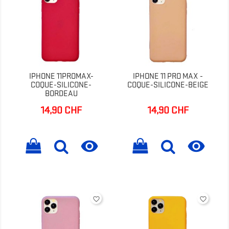
IPHONE 11PROMAX-
IPHONE 11 PRO MAX -
COQUE-SILICONE-
COQUE-SILICONE-BEIGE
BORDEAU
14,90 CHF
14,90 CHF
Prix
Prix


favorite_border
favorite_border