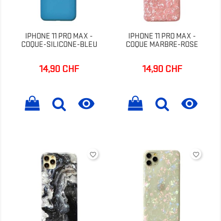
IPHONE 11 PRO MAX -
IPHONE 11 PRO MAX -
COQUE-SILICONE-BLEU
COQUE MARBRE-ROSE
14,90 CHF
14,90 CHF
Prix
Prix


favorite_border
favorite_border