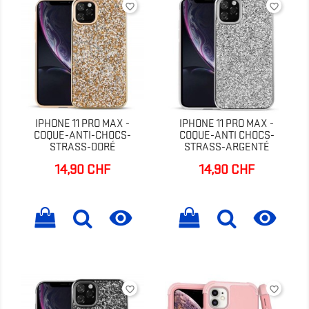
favorite_border
favorite_border
IPHONE 11 PRO MAX -
IPHONE 11 PRO MAX -
COQUE-ANTI-CHOCS-
COQUE-ANTI CHOCS-
STRASS-DORÉ
STRASS-ARGENTÉ
14,90 CHF
14,90 CHF
Prix
Prix


favorite_border
favorite_border