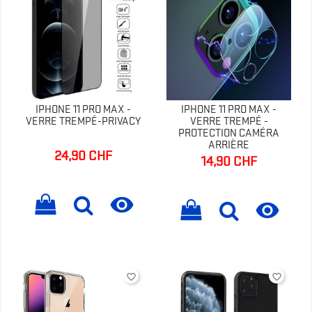
IPHONE 11 PRO MAX -
IPHONE 11 PRO MAX -
VERRE TREMPÉ-PRIVACY
VERRE TREMPÉ -
PROTECTION CAMÉRA
ARRIÈRE
24,90 CHF
Prix
14,90 CHF
Prix


favorite_border
favorite_border