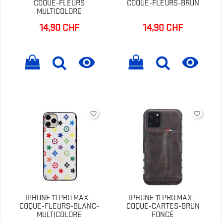
COQUE-FLEURS
COQUE-FLEURS-BRUN
MULTICOLORE
14,90 CHF
14,90 CHF
Prix
Prix


favorite_border
favorite_border
IPHONE 11 PRO MAX -
IPHONE 11 PRO MAX -
COQUE-FLEURS-BLANC-
COQUE-CARTES-BRUN
MULTICOLORE
FONCÉ