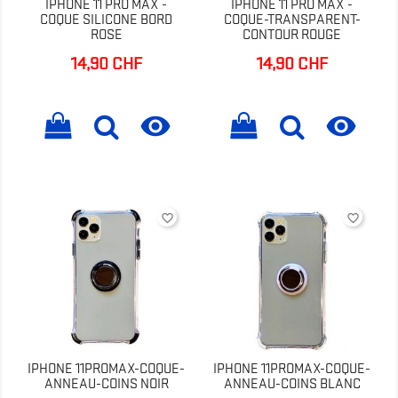
IPHONE 11 PRO MAX -
IPHONE 11 PRO MAX -
COQUE SILICONE BORD
COQUE-TRANSPARENT-
ROSE
CONTOUR ROUGE
14,90 CHF
14,90 CHF
Prix
Prix


favorite_border
favorite_border
IPHONE 11PROMAX-COQUE-
IPHONE 11PROMAX-COQUE-
ANNEAU-COINS NOIR
ANNEAU-COINS BLANC