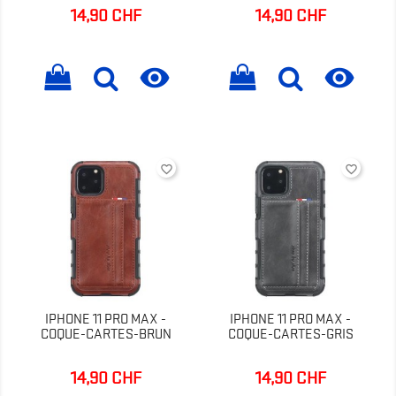
14,90 CHF
14,90 CHF
Prix
Prix


favorite_border
favorite_border
IPHONE 11 PRO MAX -
IPHONE 11 PRO MAX -
COQUE-CARTES-BRUN
COQUE-CARTES-GRIS
14,90 CHF
14,90 CHF
Prix
Prix