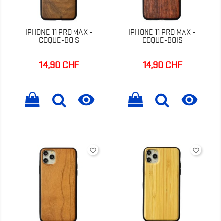
IPHONE 11 PRO MAX -
IPHONE 11 PRO MAX -
COQUE-BOIS
COQUE-BOIS
14,90 CHF
14,90 CHF
Prix
Prix


favorite_border
favorite_border