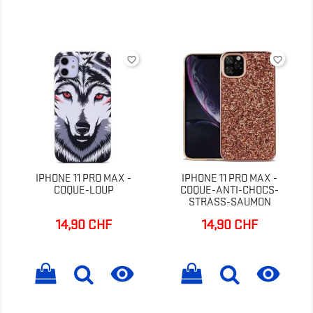
favorite_border
favorite_border
IPHONE 11 PRO MAX -
IPHONE 11 PRO MAX -
COQUE-LOUP
COQUE-ANTI-CHOCS-
STRASS-SAUMON
14,90 CHF
14,90 CHF
Prix
Prix

