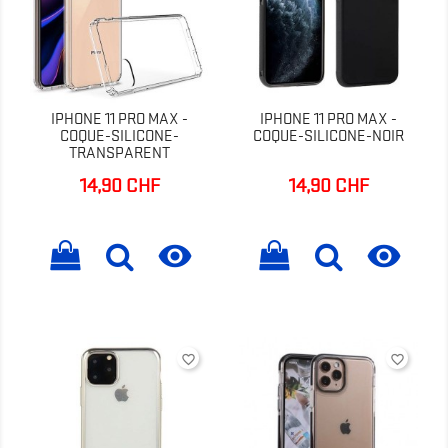
IPHONE 11 PRO MAX -
IPHONE 11 PRO MAX -
COQUE-SILICONE-
COQUE-SILICONE-NOIR
TRANSPARENT
14,90 CHF
14,90 CHF
Prix
Prix


favorite_border
favorite_border