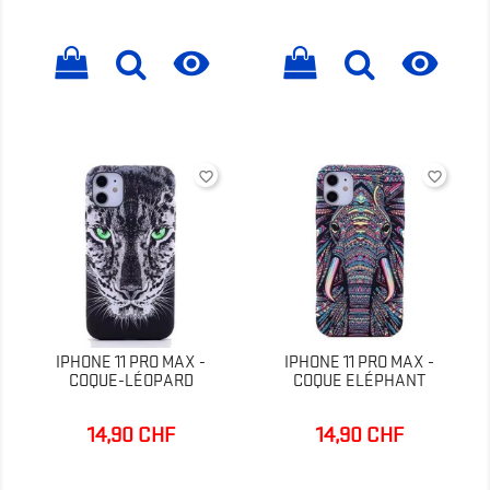


favorite_border
favorite_border
IPHONE 11 PRO MAX -
IPHONE 11 PRO MAX -
COQUE-LÉOPARD
COQUE ELÉPHANT
14,90 CHF
14,90 CHF
Prix
Prix