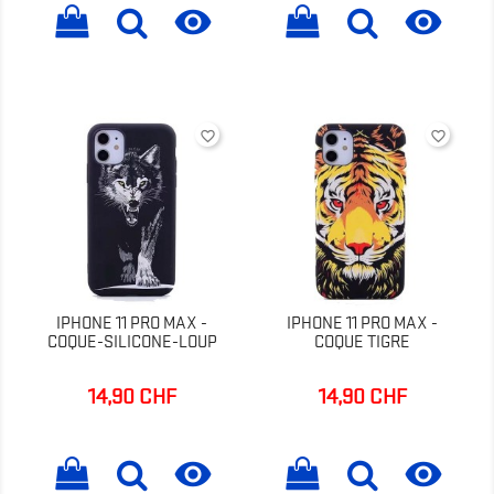


favorite_border
favorite_border
IPHONE 11 PRO MAX -
IPHONE 11 PRO MAX -
COQUE-SILICONE-LOUP
COQUE TIGRE
14,90 CHF
14,90 CHF
Prix
Prix

