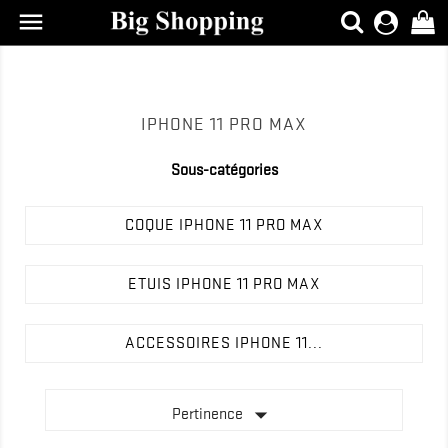
×
×
×
×

(0)
Add to wishlist
Create wishlist
((modalTitle))
Se connecter
add_circle_outline
Créer une nouvelle liste d'envies
Wishlist name
((confirmMessage))
Vous devez être connecté pour enregistrer des produits dans votre
liste de souhaits..
IPHONE 11 PRO MAX
Sous-catégories
((cancelText))
((modalDeleteText))
Cancel
Sign in
Cancel
Create wishlist
COQUE IPHONE 11 PRO MAX
ETUIS IPHONE 11 PRO MAX
ACCESSOIRES IPHONE 11...

Pertinence