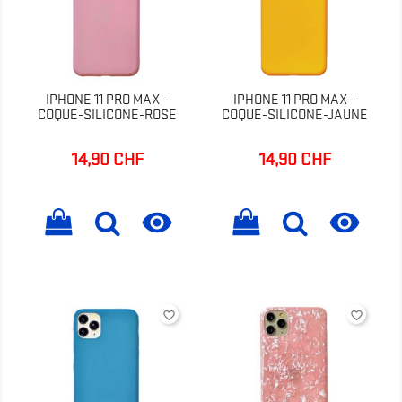
IPHONE 11 PRO MAX -
IPHONE 11 PRO MAX -
COQUE-SILICONE-ROSE
COQUE-SILICONE-JAUNE
14,90 CHF
14,90 CHF
Prix
Prix


favorite_border
favorite_border