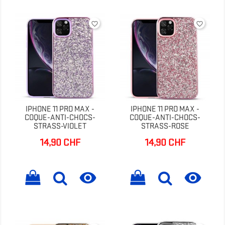
favorite_border
favorite_border
IPHONE 11 PRO MAX -
IPHONE 11 PRO MAX -
COQUE-ANTI-CHOCS-
COQUE-ANTI-CHOCS-
STRASS-VIOLET
STRASS-ROSE
14,90 CHF
14,90 CHF
Prix
Prix

