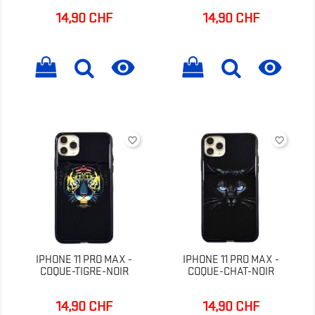
14,90 CHF
14,90 CHF
Prix
Prix


favorite_border
favorite_border
IPHONE 11 PRO MAX -
IPHONE 11 PRO MAX -
COQUE-TIGRE-NOIR
COQUE-CHAT-NOIR
14,90 CHF
14,90 CHF
Prix
Prix