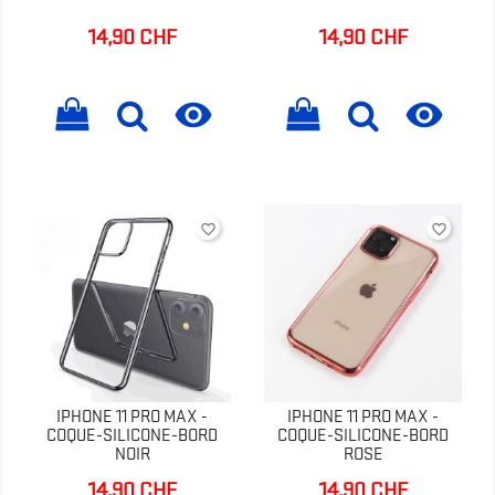
14,90 CHF
14,90 CHF
Prix
Prix


favorite_border
favorite_border
IPHONE 11 PRO MAX -
IPHONE 11 PRO MAX -
COQUE-SILICONE-BORD
COQUE-SILICONE-BORD
NOIR
ROSE
14,90 CHF
14,90 CHF
Prix
Prix