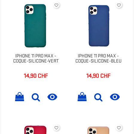
favorite_border
favorite_border
IPHONE 11 PRO MAX -
IPHONE 11 PRO MAX -
COQUE-SILICONE-VERT
COQUE-SILICONE-BLEU
14,90 CHF
14,90 CHF
Prix
Prix


favorite_border
favorite_border