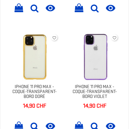


favorite_border
favorite_border
IPHONE 11 PRO MAX -
IPHONE 11 PRO MAX -
COQUE-TRANSPARENT-
COQUE-TRANSPARENT-
BORD DORÉ
BORD VIOLET
14,90 CHF
14,90 CHF
Prix
Prix

