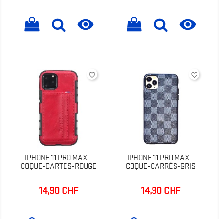


favorite_border
favorite_border
IPHONE 11 PRO MAX -
IPHONE 11 PRO MAX -
COQUE-CARTES-ROUGE
COQUE-CARRÉS-GRIS
14,90 CHF
14,90 CHF
Prix
Prix