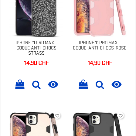
IPHONE 11 PRO MAX -
IPHONE 11 PRO MAX -
COQUE ANTI-CHOCS
COQUE-ANTI-CHOCS-ROSE
STRASS
14,90 CHF
14,90 CHF
Prix
Prix


favorite_border
favorite_border