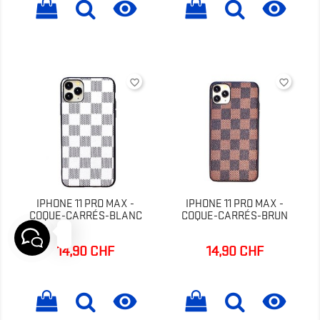


favorite_border
favorite_border
IPHONE 11 PRO MAX -
IPHONE 11 PRO MAX -
COQUE-CARRÉS-BLANC
COQUE-CARRÉS-BRUN
Bonjour!
14,90 CHF
14,90 CHF
Prix
Prix

