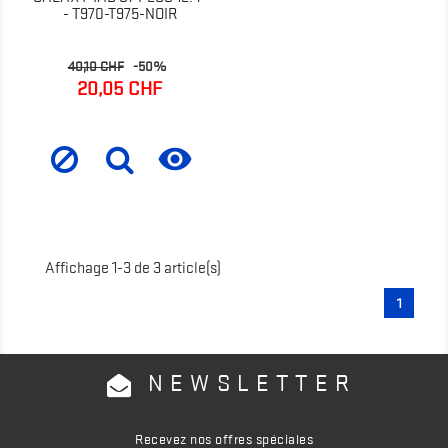
- T970-T975-NOIR
Prix
Prix
40,10 CHF
-50%
de
20,05 CHF
base

Affichage 1-3 de 3 article(s)
1
NEWSLETTER
Recevez nos offres spéciales