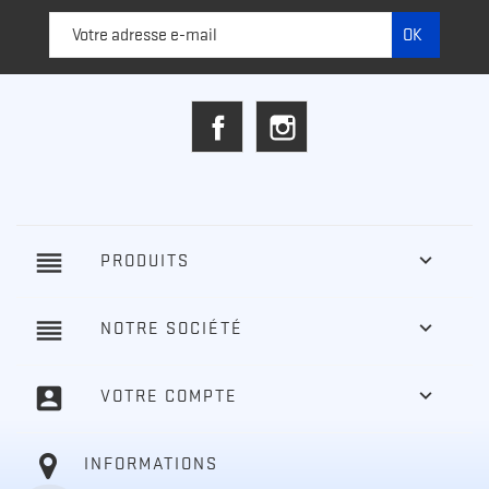
Facebook
Instagram
reorder

PRODUITS
reorder

NOTRE SOCIÉTÉ
account_box

VOTRE COMPTE
INFORMATIONS