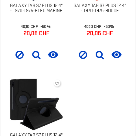
GALAXY TAB S7 PLUS 12.4"
GALAXY TAB S7 PLUS 12.4"
- T970-T975-BLEU MARINE
- T970-T975-ROUGE
Prix
Prix
Prix
Prix
40,10 CHF
-50%
40,10 CHF
-50%
de
de
20,05 CHF
20,05 CHF
base
base


favorite_border
GALAXY TAB S7 PLUS 12.4"